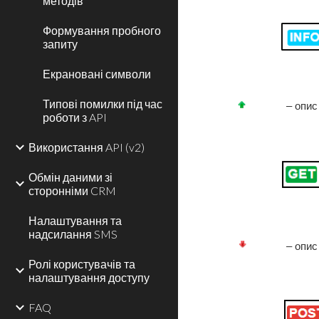
методів
Формування пробного
запиту
Екрановані символи
Типові помилки під час
– опис
роботи з API
Використання API (v2)
Обмін даними зі
сторонніми CRM
Налаштування та
надсилання SMS
– опис
Ролі користувачів та
налаштування доступу
FAQ