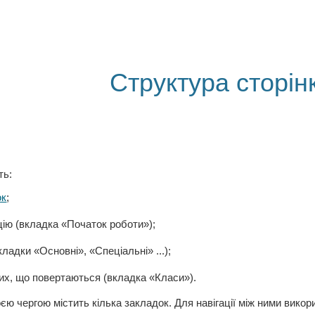
ip to main content
Skip to navigat
Структура сторін
ть:
ок
;
цію (вкладка «Початок роботи»);
кладки «Основні», «Спеціальні» ...);
них, що повертаються (вкладка «Класи»).
єю чергою містить кілька закладок. Для навігації між ними вико