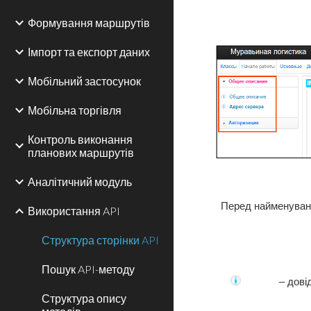
Формування маршрутів
Імпорт та експорт даних
Мобільний застосунок
Мобільна торгівля
Контроль виконання
планових маршрутів
Аналітичний модуль
Перед найменуван
Використання API
Структура сторінки API
Пошук API-методу
– дові
Структура опису