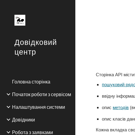
Sk
Довідковий
центр
Сторінка API місти
Головна сторінка
пошуковий ряд
Початок роботи з сервісом
ввідну інформа
Налаштування системи
опис
методів
(в
опис класів да
Довідники
Кожна вкладка сво
Робота з заявками