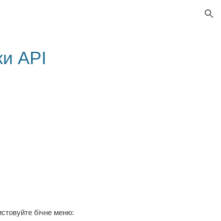
ion
ки API
ристовуйте бічне меню: