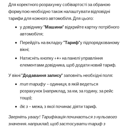
Для коректного розрахунку собівартості за обраною
формулою необхідно також налаштувати відповідні
тарифи для кожного автомобіля. Для цього:
у довіднику "
Машини
" відкрийте картку потрібного
автомобіля;
Перейдіть на вкладку "
Тариф
"у підпорядкованому
вікні;
Натисніть кнопку «
+
» на панелі управління
елементами довідника, щоб додати новий тариф.
У вікні "
Додавання запису
" заповніть необхідні поля:
тип тарифу
– одиниця, в якій ведеться
розрахунок (наприклад, за км, за годину, за рейс
тощо);
діє з
– межа, з якої починає діяти тариф.
Зверніть увагу! Тарифікація починається з нульового
значення. наприклад, щоб застосувати тариф з