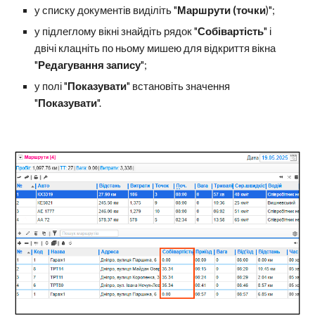
у списку документів виділіть "
Маршрути (точки
)";
у підлеглому вікні знайдіть рядок "
Собівартість
" і
двічі клацніть по ньому мишею для відкриття вікна
"
Редагування запису
";
у полі "
Показувати
" встановіть значення
"
Показувати
".