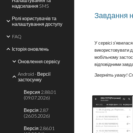
Налаштування та
надсилання SMS
Завдання н
Ролі користувачів та
налаштування доступу
FAQ
У сервісі з’явила
Історія оновлень
використовувати дл
мобільному застос
Оновлення сервісу
відповідними завда
Android - Версії
Зверніть увагу! С
застосунку
Версия 2.88.01
(09.07.2026)
Версія 2.87
(26.05.2026)
Версія 2.86.01