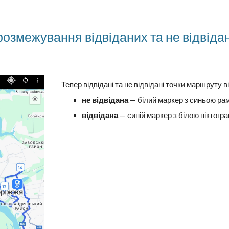
розмежування відвіданих та не відвідан
Тепер відвідані та не відвідані точки маршруту 
не відвідана
— білий маркер з синьою рамк
відвідана
— синій маркер з білою піктогр