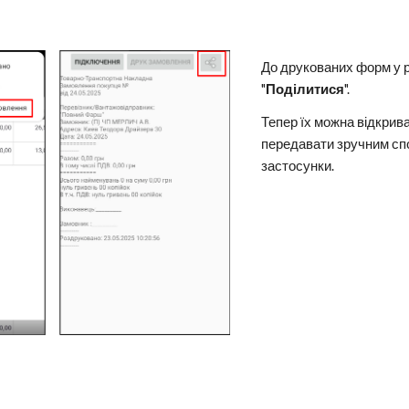
До друкованих форм у р
"
Поділитися
".
Тепер їх можна відкрива
передавати зручним сп
застосунки.