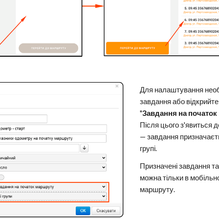
Для налаштування необх
завдання або відкрийте 
"
Завдання на початок
Після цього з'явиться д
— завдання призначаєть
групі.
Призначені завдання та
можна тільки в мобільн
маршруту.