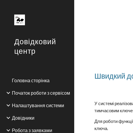
Sk
Довідковий
центр
Швидкий до
Головна сторінка
Початок роботи з сервісом
У системі реалізо
Налаштування системи
тимчасовим ключем
Довідники
Для роботи функції
ключа.
Робота з заявками