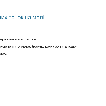
их точок на мапі
відрізняються кольором:
ою та піктограмою (номер, іконка об’єкта тощо);
амою.