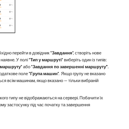
ідно перейти в довідник "
Завдання
", створіть нове
наявне. У полі "
Тип у маршруті
" виберіть один із типів:
 маршруту
" або "
Завдання по завершенні маршруту"
.
одаткове поле "
Група машин
". Якщо групу не вказано
ся всім машинам, якщо вказано — тільки вибраній
кого типу не відображаються на сервері. Побачити їх
ому застосунку під час початку та завершення