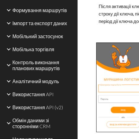
Після активації кл
Формування маршрутів
строку дії ключа, 
період дії ключа д
Імпорт та експорт даних
Мобільний застосунок
Мобільна торгівля
Контроль виконання
планових маршрутів
Аналітичний модуль
Використання API
Використання API (v2)
Обмін даними зі
сторонніми CRM