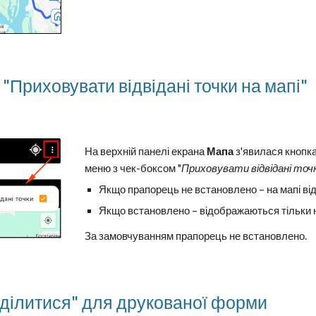
"Приховувати відвідані точки на мапі"
На верхній панелі екрана
Мапа
з'явилася кнопка
меню з чек-боксом "
Приховувати відвідані точ
Якщо прапорець не встановлено – на мапі ві
Якщо встановлено – відображаються тільки не
За замовчуванням прапорець не встановлено.
ділитися" для друкованої форми