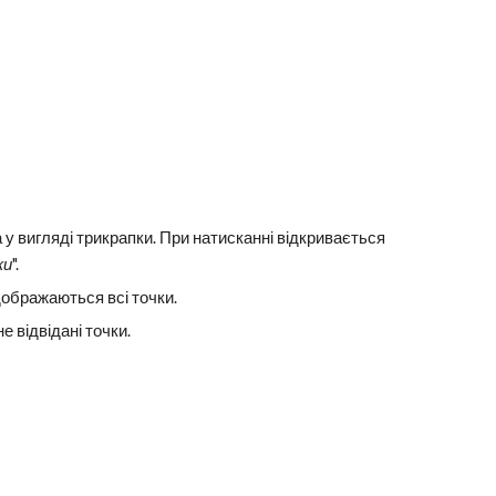
 у вигляді трикрапки. При натисканні відкривається
ки
".
дображаються всі точки.
 відвідані точки.