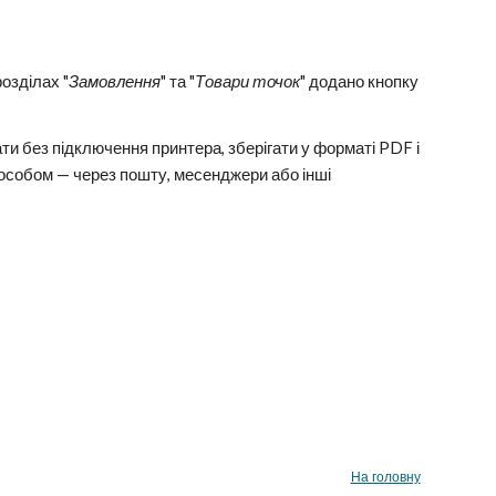
озділах "
Замовлення
" та "
Товари точок
" додано кнопку
ти без підключення принтера, зберігати у форматі PDF і
особом — через пошту, месенджери або інші
На головну