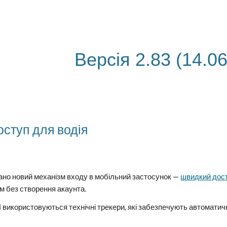
ip to main content
Skip to navigat
Версія 2.83 (14.0
ступ для водія
вано новий механізм входу в мобільний застосунок —
швидкий дос
 без створення акаунта.
 використовуються технічні трекери, які забезпечують автоматичн