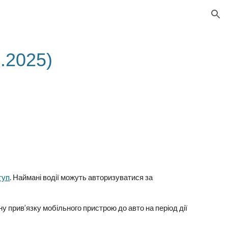
ion
6.2025)
туп
. Наймані водії можуть авторизуватися за
у прив’язку мобільного пристрою до авто на період дії