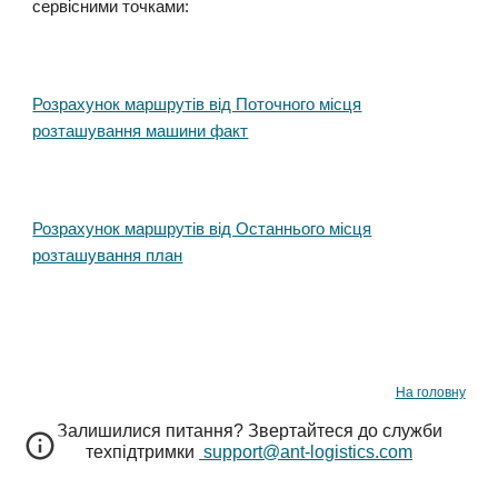
сервісними точками:
Розрахунок маршрутів від Поточного місця
розташування машини факт
Розрахунок маршрутів від Останнього місця
розташування план
На головну
Залишилися питання
? Звертайтеся до служби
техпідтримки
support@ant-logistics.com