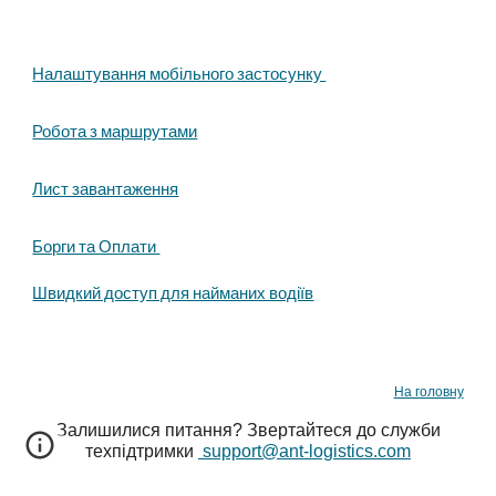
Налаштування мобільного застосунку
Робота з маршрутами
Лист завантаження
Борги та Оплати
Швидкий доступ для найманих водіїв
На головну
Залишилися питання
? Звертайтеся до служби
техпідтримки
support@ant-logistics.com