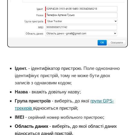
Ідент.
- ідентифікатор пристрою.
Поле однозначно
ідентифікує пристрій, тому не може бути двох
записів з однаковим кодом;
Назва
- вкажіть довільну назву;
Група пристроїв
- виберіть, до якої
групи GPS-
трекерів
відноситься пристрій;
ІМЕІ
-
серійний номер мобільного пристрою
;
Область даних
- виберіть, до якої області даних
відноситься даний пристрій.