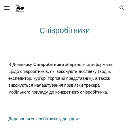
Skip to main content
Skip to navigation
Співробітники
В Довіднику
Співробітники
зберігається інформація
щодо сп
івробітників, які виконують доставку (водій,
експедитор, кур'єр, торговий представник), а також
виконується налаштування прив'язки трекера
мобільного приладу до конкретного співробітника.
Додавання співробітників у довідник