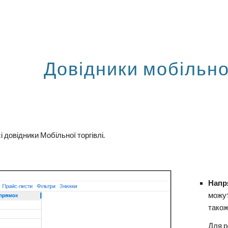
ip to main content
Skip to navigat
Довідники мобільної
і довідники Мобільної торгівлі.
Напр
можут
також
Для р