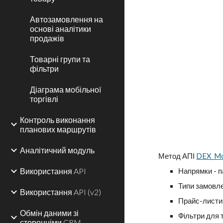
Автозамовлення на
основі аналітики
продажів
Товарні групи та
фільтри
Діаграма мобільної
торгівлі
Контроль виконання
планових маршрутів
Аналітичний модуль
Метод АПІ
DEX_Mo
Використання API
Напрямки - 
Типи замовл
Використання API (v2)
Прайс-листи
Обмін даними зі
Фільтри для 
сторонніми CRM