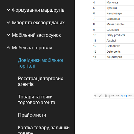
Формування маршрутів
Імпорт та експорт даних
Мобільний застосунок
Мобільна торгівля
Довідники мобільної
торгівлі
Реєстрація торгових
агентів
Товари та точки
торгового агента
Прайс-листи
Картка товару, залишки
товару