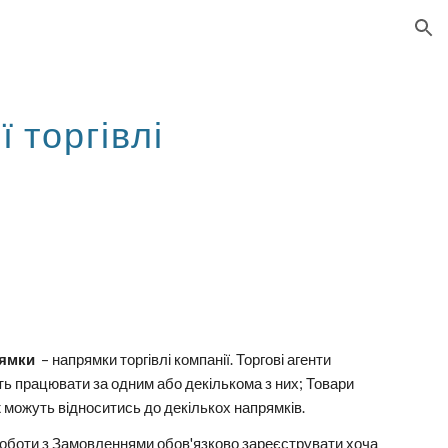
ion
 торгівлі
ямки
–
напрямки торгівлі компанії. Торгові агенти
ь працювати за одним або декількома з них; Товари
 можуть відноситись до декількох напрямків.
оботи з Замовленнями обов'язково зареєструвати хоча