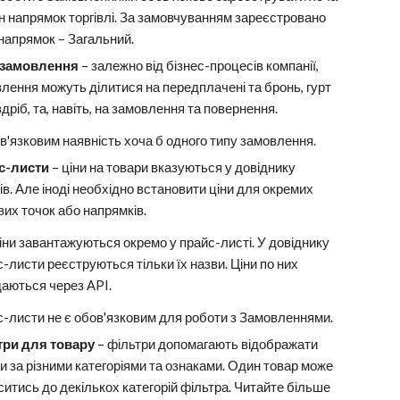
н напрямок торгівлі. За замовчуванням зареєстровано
 напрямок
–
Загальний.
 замовлення
–
залежно
від бізнес-процесів компанії,
лення можуть ділитися на передплачені та бронь, гурт
здріб, та, навіть, на замовлення та повернення.
в'язковим наявність хоча б одного типу замовлення.
с-листи
–
ціни на товари вказуються у довіднику
ів. Але іноді необхідно встановити ціни для окремих
вих точок або напрямків.
ціни завантажуються окремо у прайс-листі. У довіднику
-листи реєструються тільки їх назви. Ціни по них
даються через
API
.
-листи не є обов'язковим для роботи з Замовленнями.
три для товару
–
фільтри
допомагають відображати
и за різними категоріями та ознаками. Один товар може
ситись до декількох категорій фільтра. Читайте більше