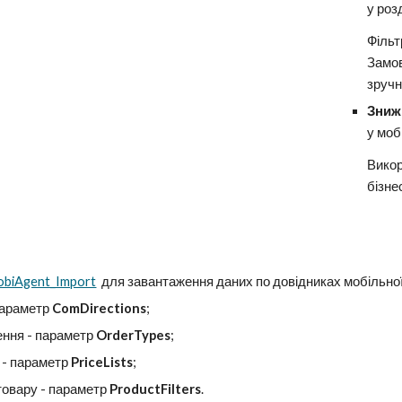
у роз
Фільт
Замов
зручн
Зниж
у мобі
Викор
бізне
biAgent_Import
для завантаження даних по довідниках мобільної 
параметр
ComDirections
;
ення - параметр
OrderTypes
;
 - параметр
PriceLists
;
товару - параметр
ProductFilters
.