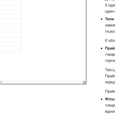
б оди
один
Типи
замов
та ро
Є обо
Прай
товар
торго
Такі 
Прайс
пере
Прайс
Філь
товар
відно