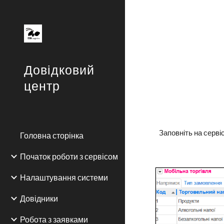
Sk
Довідковий
центр
Заповніть на сервіс
Головна сторінка
Початок роботи з сервісом
Налаштування системи
Довідники
Робота з заявками