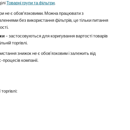
ділі
Товарні групи та фільтри
.
ри не є обов'язковими. Можна працювати з
леннями без використання фільтрів, це тільки питання
ості.
ки
– застосовуються для коригування вартості товарів
льній торгівлі.
истання знижок не є обов’язковим і залежить від
с-процесів компанії.
торгівлі: