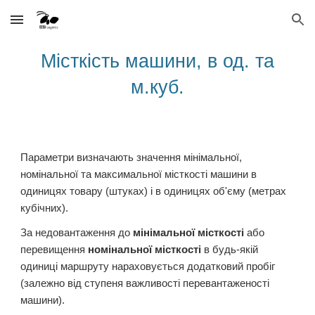
Skip to main content
Skip to navigation
Місткість машини, в од. та
м.куб.
Параметри визначають значення мінімальної,
номінальної та максимальної місткості машини в
одиницях товару (штуках) і в одиницях об'єму (метрах
кубічних).
За недовантаження до
мінімальної місткості
або
перевищення
номінальної місткості
в будь-якій
одиниці маршруту нараховується додатковий пробіг
(залежно від ступеня важливості перевантаженості
машини).