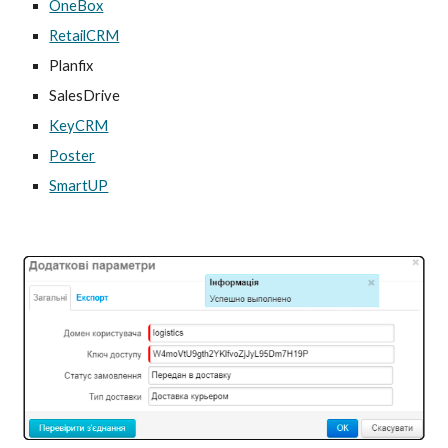
OneBox
RetailCRM
Planfix
SalesDrive
KeyCRM
Poster
SmartUP