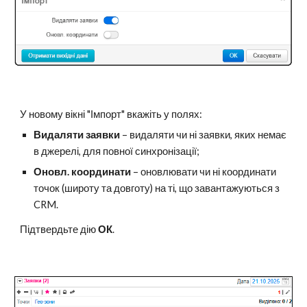
У новому вікні "Імпорт" вкажіть у полях:
Видаляти заявки
– видаляти чи ні заявки, яких немає
в джерелі, для повної синхронізації;
Оновл. координати
– оновлювати чи ні координати
точок (широту та довготу) на ті, що завантажуються з
CRM.
Підтвердьте дію
ОК
.