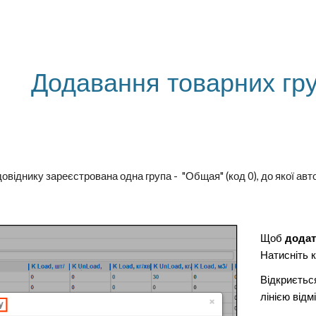
ip to main content
Skip to navigat
Додавання товарних гру
овіднику зареєстрована одна група - "Общая" (код 0), до якої авт
Щоб
додат
Н
а
тисніть
к
Відкриється
лінією відм