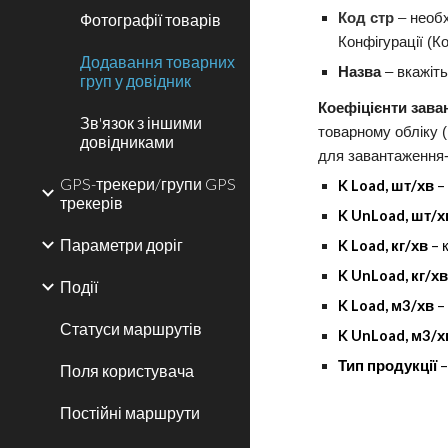
Фотографії товарів
Код стр
–
необх
Конфігурації (К
Додавання товарних
Назва
–
вкажіть
груп у довідник
Коефіцієнти зава
Зв'язок з іншими
товарному обліку (
довідниками
для завантаження-
GPS-трекери/групи GPS
K Load, шт/хв
–
трекерів
K UnLoad, шт/х
Параметри доріг
K Load, кг/хв
–
к
K UnLoad, кг/х
Події
K Load, м3/хв
–
Статуси маршрутів
K UnLoad, м3/х
Тип продукції
Поля користувача
Постійні маршрути