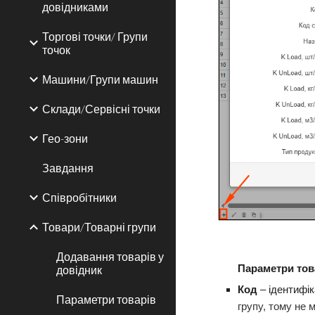
довідниками
Торгові точки/ Групи
точок
Машини/Групи машин
Склади/Сервісні точки
Гео-зони
Завдання
Співробітники
Товари/Товарні групи
Додавання товарів у
довідник
Параметри тов
Код
–
ідентифік
Параметри товарів
групу, тому не 