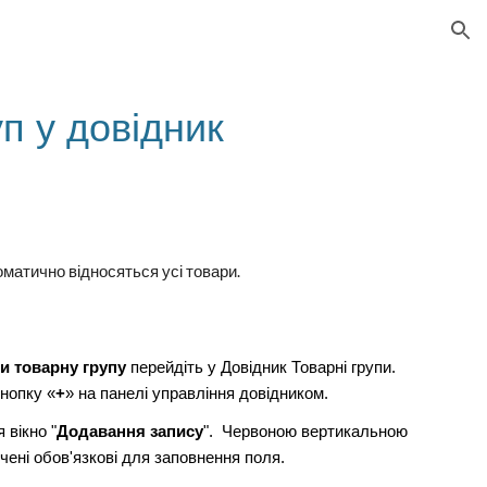
ion
п у довідник
оматично відносяться усі товари.
и товарну групу
перейдіть у Довідник Товарні групи.
нопку «
+
» на панел
і
управл
іння довідником.
 вікно "
Додавання запису
". Червоною вертикальною
ічені обов'язкові для заповнення поля.