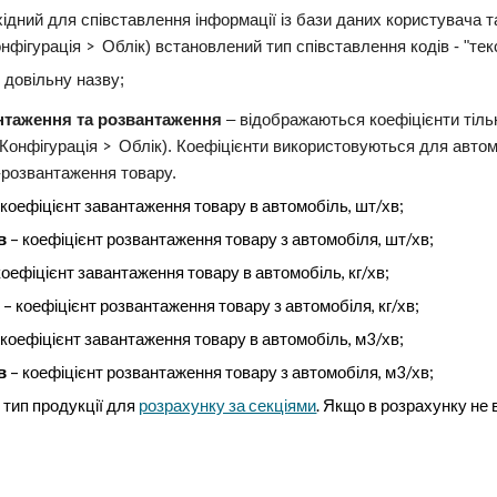
ідний для співставлення інформації із бази даних користувача т
>
онфігурація
Облік) встановлений тип співставлення кодів - "т
 довільну назву;
нтаження та розвантаження
–
відображаються коефіцієнти тільк
>
Конфігурація
Облік)
. Коефіцієнти використовуються для автом
розвантаження товару.
коефіцієнт завантаження товару в автомобіль, шт/хв;
в
–
коефіцієнт
роз
вантаження товару
з
автомобіл
я
, шт/хв;
оефіцієнт завантаження товару в автомобіль, кг/хв;
в
–
коефіцієнт
роз
вантаження товару
з
автомобіл
я
, кг/хв;
коефіцієнт завантаження товару в автомобіль, м3/хв;
в
–
коефіцієнт
роз
вантаження товару
з
автомобіля, м3/хв;
–
тип продукції для
розрахунку за секціями
. Якщо в розрахунку не