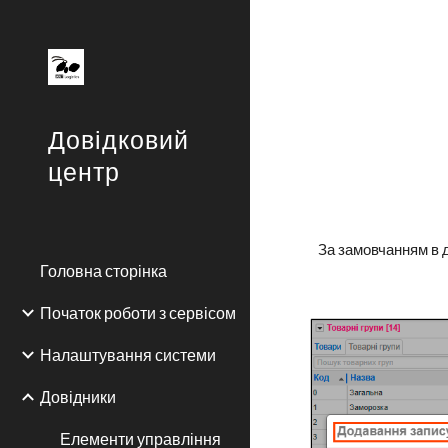
Sk
Довідковий
центр
За замовчанням в д
Головна сторінка
Початок роботи з сервісом
Налаштування системи
Довідники
Елементи управління