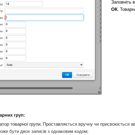
Заповніть 
ОК
. Товарн
арних груп:
атор товарної групи. Проставляє
ться вручну чи присвоюється а
може бути двох записів з однаковим кодом;