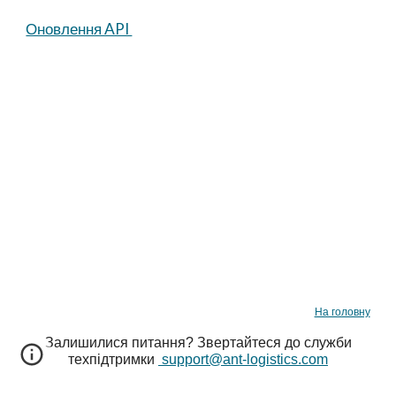
Оновлення API
На головну
Залишилися питання
? Звертайтеся до служби
техпідтримки
support@ant-logistics.com