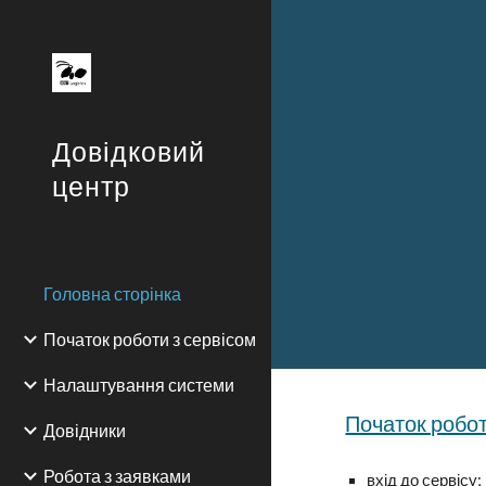
Sk
Довідковий
центр
Головна сторінка
Початок роботи з сервісом
Налаштування системи
Початок робот
Довідники
Робота з заявками
вхід до сервісу
;