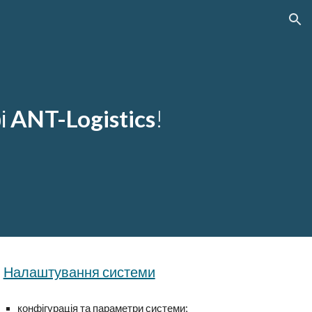
ion
і
ANT-Logistics
!
Налаштування системи
конфігурація та параметри системи;