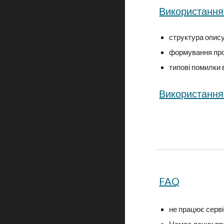
Використання
структура опис
формування про
типові помилки в
Використання 
FAQ
не
працює серві