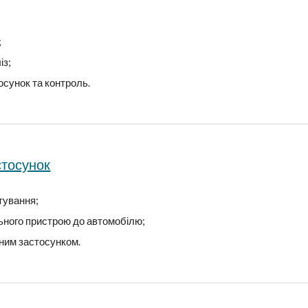
;
із;
осунок та контроль.
стосунок
тування;
ьного пристрою до автомобілю;
ьним застосунком.