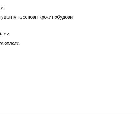
у;
тування та основні кроки побудови
ілем
та оплати.