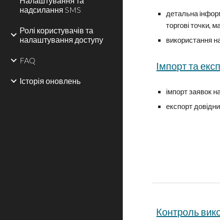
Налаштування та
надсилання SMS
детальна інформ
торгові точки, 
Ролі користувачів та
налаштування доступу
використання н
FAQ
Імпорт та екс
Історія оновлень
імпорт заявок н
експорт довідни
Контроль вик