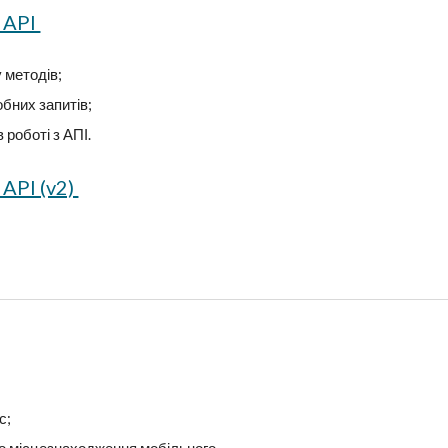
 API
у методів
;
бних запитів
;
 роботі з АПІ
.
API (v2)
с
;