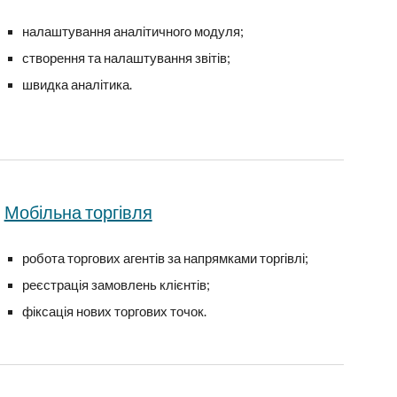
налаштування аналітичного модуля;
створення та налаштування звітів;
швидка аналітика.
Мобільна торгівля
робота торгових агентів за напрямками торгівлі;
реєстрація замовлень клієнтів;
фіксація нових торгових точок.