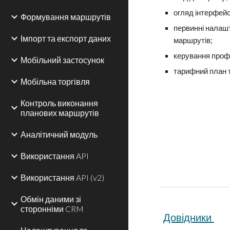
огляд інтерфейс
Формування маршрутів
первинні налаш
Імпорт та експорт даних
маршрутів;
керування проф
Мобільний застосунок
т
арифни
й
план
Мобільна торгівля
Контроль виконання
планових маршрутів
Аналітичний модуль
Використання API
Використання API (v2)
Обмін даними зі
сторонніми CRM
Довідники