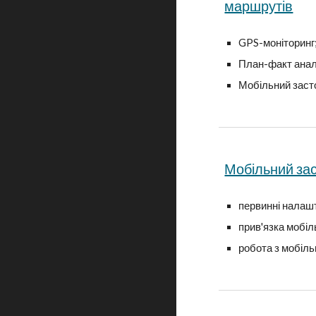
маршрутів
GPS-моніторинг
План-факт анал
Мобільний заст
Мобільний за
первинні налаш
прив'язка мобіл
робота з мобіл