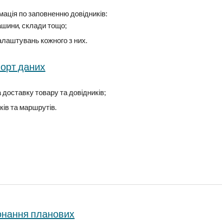
ація по заповненню довідників:
машини, склади тощо;
алаштувань кожного з них.
порт даних
а доставку товару та довідників;
ків та маршрутів.
онання планових