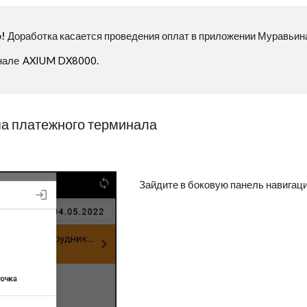
о!
Доработка касается
п
роведени
я
оплат
в
приложени
и
Муравьина
нале
AXIUM DX8000
.
па платежного терминала
Зайдите в боковую панель навигаци