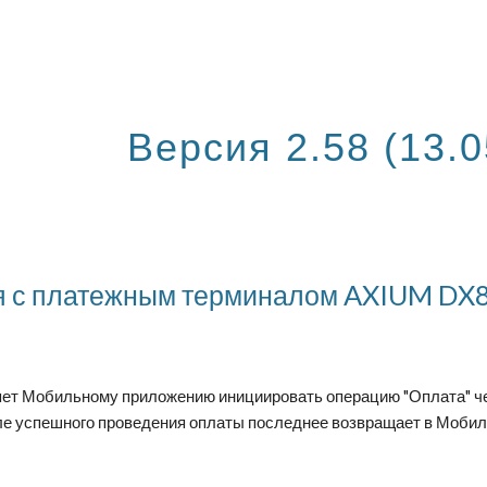
ip to main content
Skip to navigat
Версия 2.5
8
(
13
.
0
я с платежным терминалом AXIUM DX80
яет Мобильному приложению инициировать операцию "Оплата" че
ле успешного проведения оплаты последнее возвращает в Моби