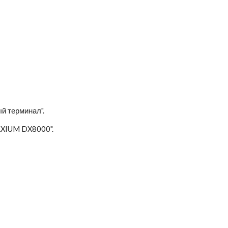
й терминал".
"AXIUM DX8000".