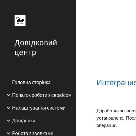
Sk
Довідковий
центр
Интеграци
Головна сторінка
Початок роботи з сервісом
Налаштування системи
Доработка позвол
установлено. Пос
Довідники
операции.
Робота з заявками