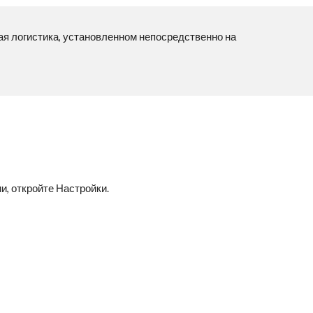
я логистика, установленно
м
непосре
дстве
нно на
и, откройте Настройки.