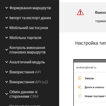
Формування маршрутів
Важн
Імпорт та експорт даних
терми
Мобільний застосунок
Мобільна торгівля
Настройка ти
Контроль виконання
планових маршрутів
Аналітичний модуль
Використання API
Використання API (v2)
Обмін даними зі
сторонніми CRM