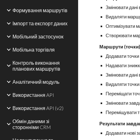
Змінювати дані
Формування маршрутів
Видаляти марш
Імпорт та експорт даних
Оптимізувати 
Створювати ма
Мобільний застосунок
Маршрути (точки
Мобільна торгівля
Додавати точки
Контроль виконання
Надавати знижк
планових маршрутів
Змінювати дані
Аналітичний модуль
Видаляти точк
Переміщати точ
Використання API
Змінювати завд
Використання API (v2)
Переміщувати т
Обмін даними зі
Результати завда
сторонніми CRM
Додавати нові 