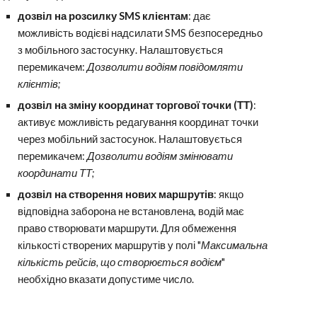
дозвіл на розсилку SMS клієнтам
: дає
можливість водієві надсилати SMS безпосередньо
з мобільного застосунку. Налаштовується
перемикачем:
Дозволити водіям повідомляти
клієнтів;
д
озвіл на зміну координат торгової точки (ТТ)
:
активує можливість редагування координат точки
через мобільний застосунок. Налаштовується
перемикачем:
Дозволити водіям змінювати
координати ТТ;
дозвіл на створення нових маршрутів
: якщо
відповідна заборона не встановлена, водій має
право створювати маршрути. Для обмеження
кількості створених маршрутів у полі "
Максимальна
кількість рейсів, що створюється водієм
"
необхідно вказати допустиме число.