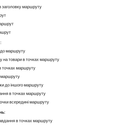
 в заголовку маршруту
рут
маршрут
ршрут
)
:
 до маршруту
у на товари в точках маршруту
 в точках маршруту
и маршруту
ки до іншого маршруту
ання в точках маршруту
очки всередині маршруту
нь
:
завдання в точках маршруту