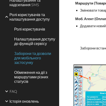
Налаштування та
Маршрути (Товар
надсилання SMS
Змінювати това
Ролі користувачів та
налаштування доступу
Моб. Агент (Опла
Додавати новий 
Ролі користувачів
Налаштування доступу
до функцій сервісу
Заборони встан
Заборони та дозволи
для мобільного
застосунку
Обмеження на дії з
маршрутами різних
статусів
FAQ
Історія оновлень