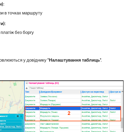
и)
:
ри в точках маршруту
ти)
:
платіж без боргу
овлюються у довіднику "
Налаштування таблиць
".