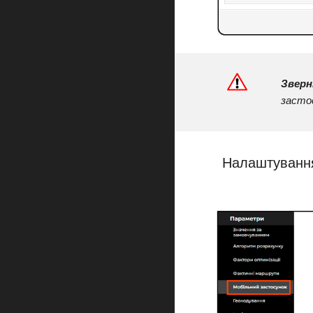
Зверн
застос
Налаштування