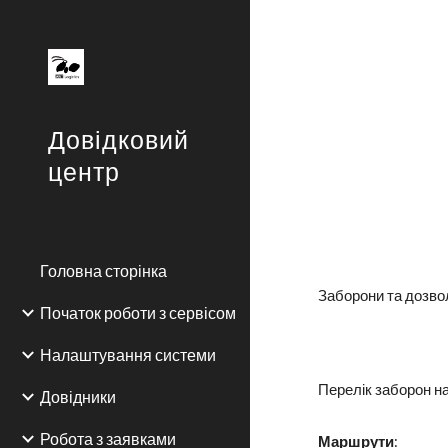
Sk
Довідковий
центр
Головна сторінка
Заборони та дозво
Початок роботи з сервісом
Налаштування системи
Перелік заборон на
Довідники
Робота з заявками
Маршрути
: