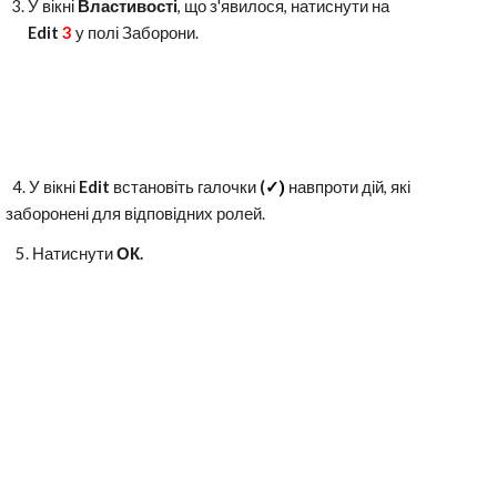
У вікні
Властивості
, що з'явилося, натиснути на
Edit
3
у полі Заборони.
4. У вікні
Edit
встановіть галочки
(
✓)
навпроти дій, які
заборонені для відповідних ролей.
5. Натиснути
ОК.