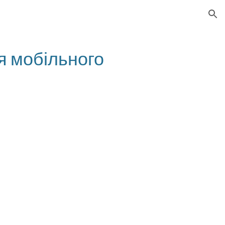
ion
я мобільного