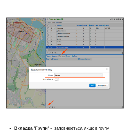
Вкладка "Групи"
– заповнюється, якщо в групу