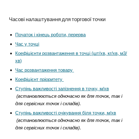
Часові налаштування для торгової точки
Початок і кінець роботи, перерва
Час у точці
Коефіцієнти розвантаження в точці (шт/хв, кг/хв, м3/
хв)
Час розвантаження товару
Коефіцієнт пріоритету
Ступінь важливості запізнення в точку, м/хв
(встановлюється одночасно як для точок, так і
для сервісних точок і складів).
Ступінь важливості очікування біля точки, м/хв
(встановлюється одночасно як для точок, так і
для сервісних точок і складів)
.