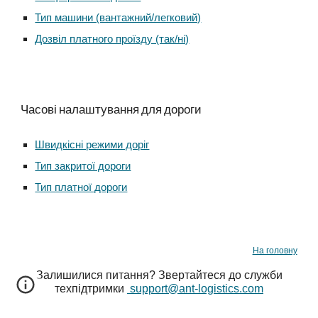
Тип машини (вантажний/легковий)
Дозвіл платного проїзду (так/ні)
Часові налаштування для дороги
Швидкісні режими доріг
Тип закритої дороги
Тип платної дороги
На головну
Залишилися питання
? Звертайтеся до служби
техпідтримки
support@ant-logistics.com