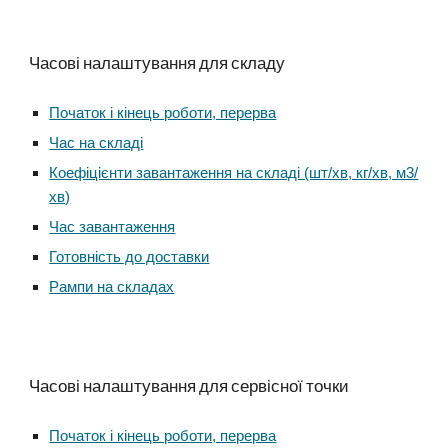
Часові налаштування для складу
Початок і кінець роботи, перерва
Час на складі
Коефіцієнти завантаження на складі (шт/хв, кг/хв, м3/
хв)
Час завантаження
Готовність до доставки
Рампи на складах
Часові налаштування для сервісної точки
Початок і кінець роботи, перерва