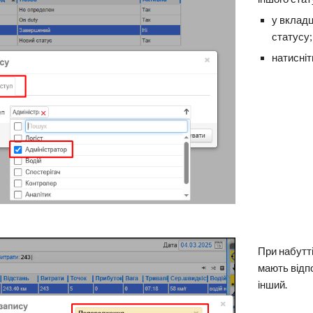
у вкладц
статусу;
натисні
При набутт
мають відпо
інший.