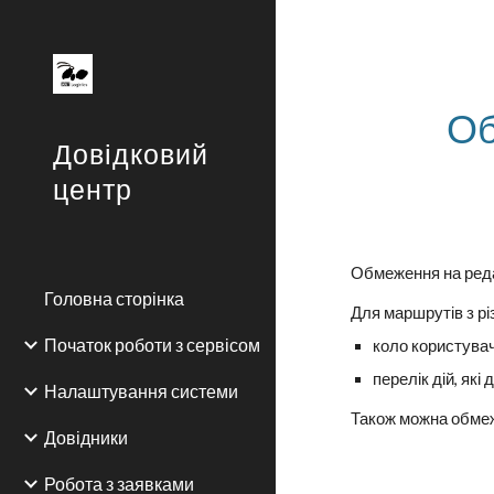
Sk
Об
Довідковий
центр
Обмеження на реда
Головна сторінка
Для маршрутів з р
Початок роботи з сервісом
коло користувач
перелік дій, як
Налаштування системи
Також можна обме
Довідники
Робота з заявками