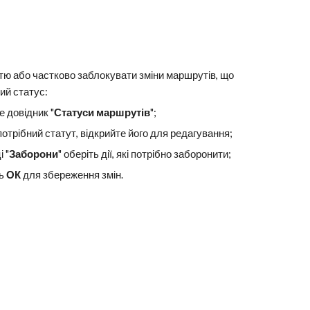
тю або частково заблокувати зміни маршрутів, що
ий статус:
е довідник "
Статуси маршрутів
";
потрібний статут, відкрийте його для редагування;
і "
Заборони
" оберіть дії, які потрібно заборонити;
ть
ОК
для збереження змін.