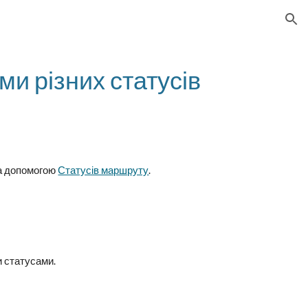
ion
и різних статусів
за допомогою
Статусів маршруту
.
и
статусами.