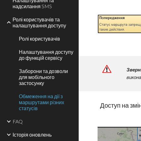
Налаштування та
надсилання SMS
Ролі користувачів та
налаштування доступу
Ролі користувачів
Налаштування доступу
до функцій сервісу
Зверн
Заборони та дозволи
для мобільного
викона
застосунку
Обмеження на дії з
маршрутами різних
Доступ на змін
статусів
FAQ
Історія оновлень