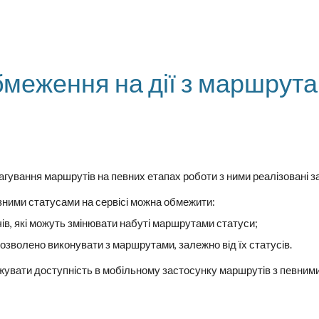
ip to main content
Skip to navigat
меження на дії з маршрутам
гування маршрутів на певних етапах роботи з ними реалізовані 
ізними статусами на сервісі можна обмежити:
ів, які можуть
змінювати набуті маршрутами статуси;
і дозволено виконувати з маршрутами, залежно
від їх статусів.
жувати доступність
в мобільному застосунку маршрутів з певним