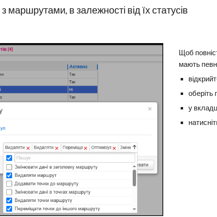
 з маршрутами, в залежності від їх статусів
Щоб повніс
мають певн
відкрийт
оберіть 
у вкладц
натисні