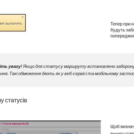
Тепер при н
будуть заб
попередже
іть увагу!
Якщо для статусу маршруту встановлено заборону на 
ння. Такі обмеження діють як у веб-сервісі та мобільному застосу
у статусів
Щоб визначи
іншого стат