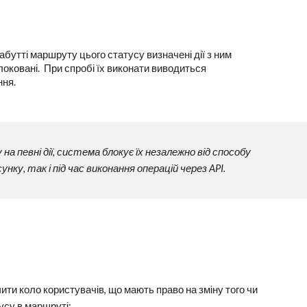
абутті маршруту цього статусу визначені дії з ним
локовані. При спробі їх виконати виводиться
ння.
певні дії, система блокує їх незалежно від способу
нку, так і під час виконання операцій через API.
ти коло користувачів, що мають право на зміну того чи
усу в маршруті: