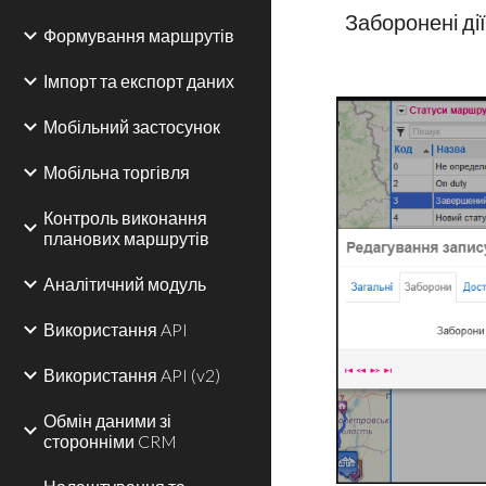
Заборонені дії
Формування маршрутів
Імпорт та експорт даних
Мобільний застосунок
Мобільна торгівля
Контроль виконання
планових маршрутів
Аналітичний модуль
Використання API
Використання API (v2)
Обмін даними зі
сторонніми CRM