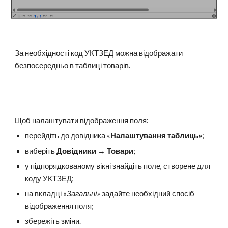
За необхідності код УКТЗЕД можна відображати
безпосередньо в таблиці товарів.
Щоб налаштувати відображення поля:
перейдіть до довідника
«
Налаштування таблиць»
;
виберіть
Довідники
→
Товари
;
у підпорядкованому вікні
знайдіть поле, створене для
коду УКТЗЕД;
на вкладці «
Загальні
» задайте необхідний спосіб
відображення поля;
збережіть зміни.