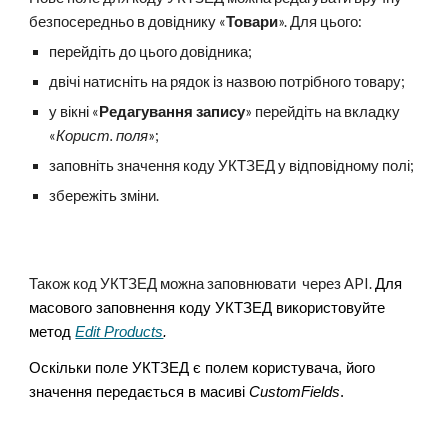
безпосередньо в довіднику «
Товари
». Для цього:
перейдіть до цього довідника;
двічі натисніть на рядок із назвою потрібного товару;
у вікні «
Редагування запису
» перейдіть на вкладку
«
Корист. поля
»;
заповніть значення коду УКТЗЕД у відповідному полі;
збережіть зміни.
Також код УКТЗЕД можна заповнювати через API.
Для
масового заповнення коду УКТЗЕД використовуйте
метод
Edit Products
.
Оскільки поле УКТЗЕД є полем користувача, його
значення передається в масиві
CustomFields
.