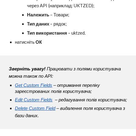
через API (наприклад: UKTZED);
Належить
– Товари;
Тип даних
– рядок;
Тип використання
– uktzed.
натисніть
ОК
Зверніть увагу!
Працювати з полями користувача
можна також по API:
Get Custom Fields
– отримання переліку
зареєстрованих полів користувача;
Edit Custom Fields
– редагування полів користувача;
Delete Custom Field
–
видалення поля користувача з
бази даних.