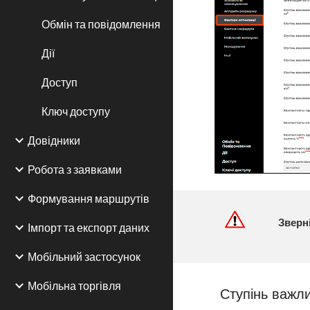
Обмін та повідомлення
Дії
Доступ
Ключ доступу
Довідники
Робота з заявками
Формування маршрутів
Зверн
Імпорт та експорт даних
Мобільний застосунок
Мобільна торгівля
Ступінь важли