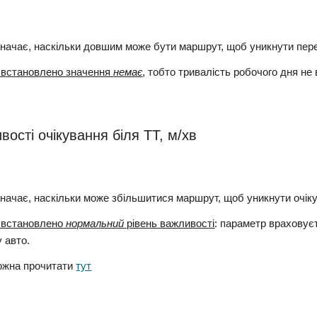
начає, наскільки довшим може бути маршрут, щоб уникнути пе
 встановлено значення
немає
, тобто тривалість робочого дня не
вості очікування біля ТТ, м/хв
ачає, наскільки може збільшитися маршрут, щоб уникнути очіку
 встановлено
нормальний
рівень важливості
: параметр враховує
у авто.
ожна прочитати
тут