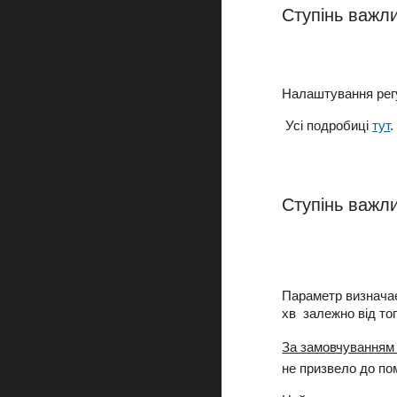
Ступінь важли
Налаштування рег
Усі подробиці
тут
.
Ступінь важл
Параметр визначає
хв залежно від то
За замовчуванням
не призвело до пом