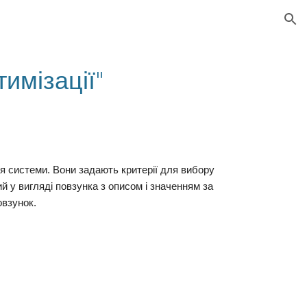
ion
имізації"
 системи. Вони задають критерії для вибору
 у вигляді повзунка з описом і значенням за
овзунок.