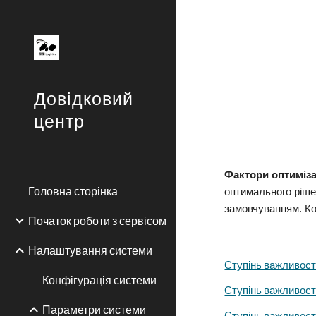
Sk
Довідковий
центр
Фактори оптиміза
Головна сторінка
оптимального ріше
замовчуванням. Ко
Початок роботи з сервісом
Налаштування системи
Ступінь важливості
Конфігурація системи
Ступінь важливості
Параметри системи
Ступінь важливості