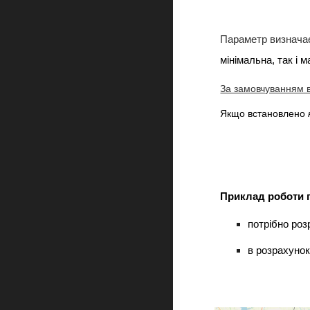
Параметр визнача
мінімальна, так і 
За замовчуванням 
Якщо встановлено
Приклад роботи п
потрібно роз
в розрахунок