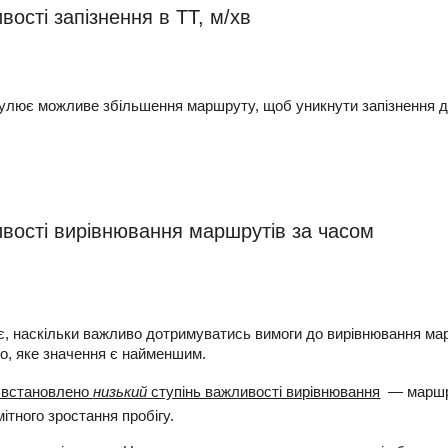
вості запізнення в ТТ, м/хв
улює можливе збільшення маршруту, щоб уникнути запізнення д
ивості вирівнювання маршрутів за часом
, наскільки важливо дотримуватись вимоги до вирівнювання ма
го, яке значення є найменшим.
 встановлено
низький
ступінь важливості вирівнювання
— маршру
ітного зростання пробігу.