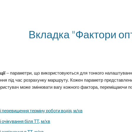
ip to main content
Skip to navigat
Вкладка "Фактори опт
ції
– параметри, що використовуються для тонкого налаштування
ння під час розрахунку маршруту. Кожен параметр представлений
ристувач може змінювати вагу кожного фактора, переміщаючи п
 перевищення терміну роботи водія, м/хв
 очікування біля ТТ, м/хв
 запізнення в ТТ, м/хв