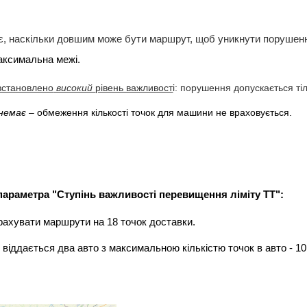
є, наскільки довшим може бути маршрут, щоб уникнути поруше
максимальна межі.
встановлено
високий
рівень важливост
і
: порушення допускається ті
немає
–
обмеження кількості точок для машини не враховується.
араметра "Ступінь важливості перевищення ліміту ТТ":
рахувати маршрути на 18 точок доставки.
 віддається два авто з максимальною кількістю точок в авто - 10