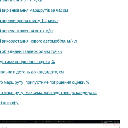
і вирівнювання маршрутів за часом
 перевищення ліміту ТТ, м/кіл
 перевантаження авто, м/кг
 використання нового автомобіля, м/кіл
 об'єднання заявок однієї точки
устиме погіршення оцінки, %
мальна відстань до кандидата, км
го маршруту: припустиме погіршення оцінки, %
го маршруту: максимальна відстань до кандидата
сті штрафу