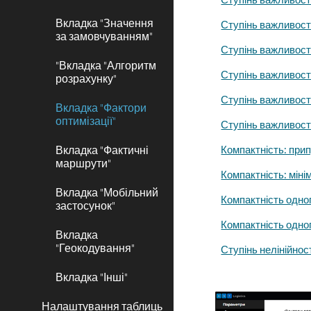
Вкладка "Значення
Ступінь важливост
за замовчуванням"
Ступінь важливості
"Вкладка "Алгоритм
Ступінь важливості
розрахунку"
Ступінь важливості
Вкладка "Фактори
оптимізації"
Ступінь важливості
Вкладка "Фактичні
Компактність: прип
маршрути"
Компактність: міні
Вкладка "Мобільний
Компактність одно
застосунок"
Компактність одно
Вкладка
"Геокодування"
Ступінь нелінійно
Вкладка "Інші"
Налаштування таблиць