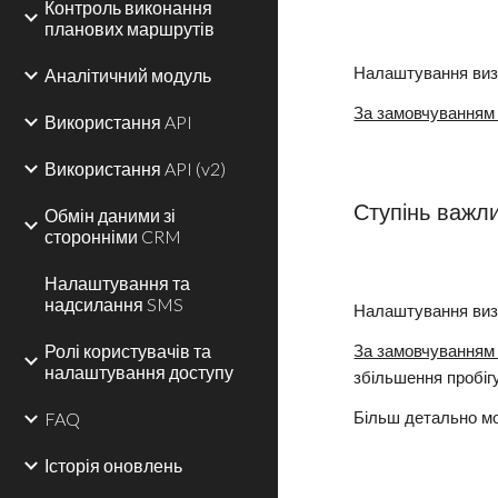
Контроль виконання
планових маршрутів
Аналітичний модуль
Налаштування виз
За замовчуванням
Використання API
Використання API (v2)
Ступінь важли
Обмін даними зі
сторонніми CRM
Налаштування та
надсилання SMS
Налаштування визн
Ролі користувачів та
За замовчуванням
налаштування доступу
збільшення пробіг
FAQ
Більш детально м
Історія оновлень