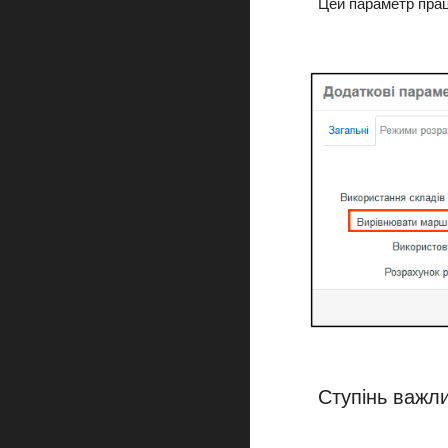
Цей параметр прац
Ступінь важли