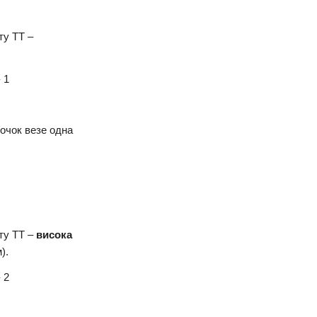
ту ТТ –
 1
точок везе одна
ту ТТ –
висока
м).
 2