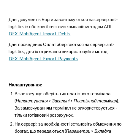
Дані документів Борги завантажуються на сервер ant-
logistics із облікової системи компанії: методом АПІ
DEX_MobiAgent_Import_Debts
Дані проведених Оплат зберігаються на сервері ant-
logistics, для їх отримання використовуйте метод
DEX_MobiAgent_Export_Payments
Налаштування:
В застосунку: оберіть тип платіжного термінала
(
Налаштування > Загальні > Платіжний термінал
).
За замовчуванням термінал не використовується -
тільки готівковий розрахунок.
На сервері: за необхідності встановіть обмеження по
боргах, що передаються (
Параметри > Вкладка