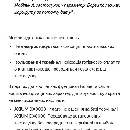
Мобільний застосунок > параметр "Борги по точках
маршруту за поточну дату"
).
Можливі декілька платіжних рішень:
Не використовується
- фіксація тільки готівкових
оплат;
Ізольований термінал
- фіксація готівкових оплат та
оплат карткою, що проводяться незалежно від
застосунку.
В перших двох випадках фунціонал Боргів та Оплат
носить інформаційних характер для зручності кур'єра та
не має фіскальних наслідків.
AXIUM DX8000
- платіжне рішення на базі терміналі
AXIUM DX8000. Передбачає встановлення
застосунку безпосередньо на терміналі та прийом
платежів карткою через його платіжний додаток