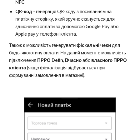
NFC
;
QR-код
- генерація QR-коду з посиланням на
платіжну сторінку, який зручно сканується для
здійснення оплати за допомогою Google Pay або
Apple pay у телефоні клієнта.
Також є можливість генерувати
фіскальні чеки
для
будь-якоготипу оплати. На даний момент є можливість
підключення
ПРРО Defin
,
Вчасно
або
власного ПРРО
клієнта
(якщо фіскалізація відбувається при
формуванні замовлення в магазині).